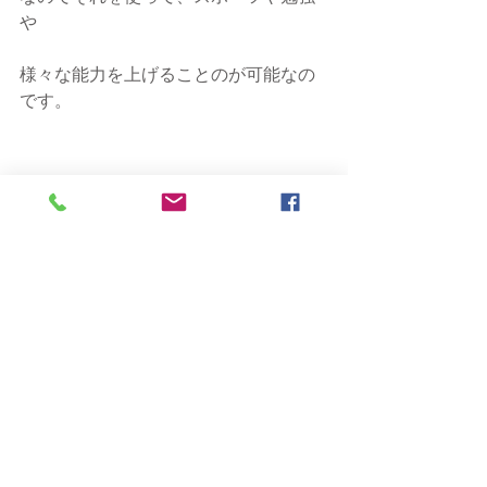
や
様々な能力を上げることのが可能なの
です。
写真は、ママ友の息子さんの野球部で
イメージトレーニングのお話をさせて
いただいた時です。
イメージ力を使って体の能力を上げて
自分の限界を超えるお話をしました。