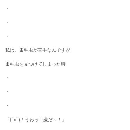
・
・
・
私は、🐛毛虫が苦手なんですが、
🐛毛虫を見つけてしまった時。
・
・
・
「(ﾟдﾟ)！うわっ！嫌だ～！」